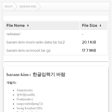
ROOT
BARAM-KIM
File Name
↓
File Size
↓
release/
-
baram-kim-moni-wiki-data.tar.bz2
20.1 KiB
baram-kim-scmroot.tar.gz
17.7 MiB
baram-kim:: 한글입력기 바람
개발자:
Alan(skyisle)
정하영(sixt06)
Noah(noahw)
sungwoo(bullpeng72)
Seong Kyu(hsk1385)