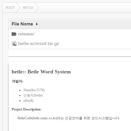
ROOT
BETLE
File Name
↓
release/
betle-scmroot.tar.gz
betle:: Betle Word System
개발자:
Shin(ikw3179)
신동익(betle)
s(budl)
Project Description:
BetleCode(betle.oranc.co.kr)라는 인공언어를 위한 코드시스템입니다.