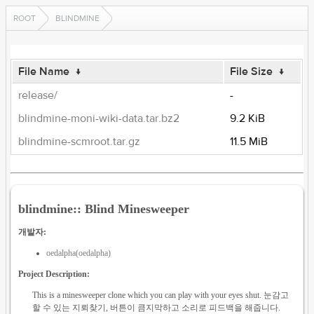
ROOT
BLINDMINE
File Name
↓
File Size
↓
release/
-
blindmine-moni-wiki-data.tar.bz2
9.2 KiB
blindmine-scmroot.tar.gz
11.5 MiB
blindmine:: Blind Minesweeper
개발자:
oedalpha(oedalpha)
Project Description:
This is a minesweeper clone which you can play with your eyes shut. 눈감고
할 수 있는 지뢰찾기, 버튼이 큼지막하고 소리로 피드백을 해줍니다.