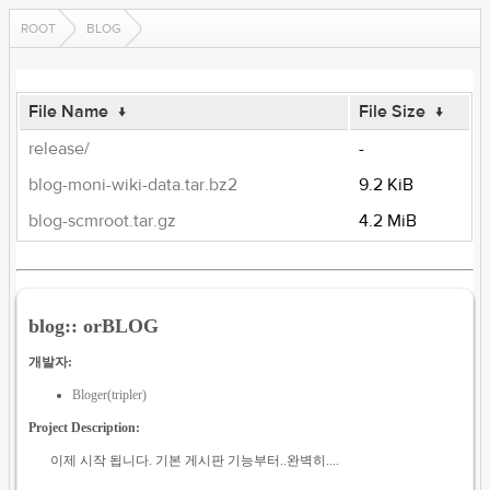
ROOT
BLOG
File Name
↓
File Size
↓
release/
-
blog-moni-wiki-data.tar.bz2
9.2 KiB
blog-scmroot.tar.gz
4.2 MiB
blog:: orBLOG
개발자:
Bloger(tripler)
Project Description:
이제 시작 됩니다. 기본 게시판 기능부터..완벽히....