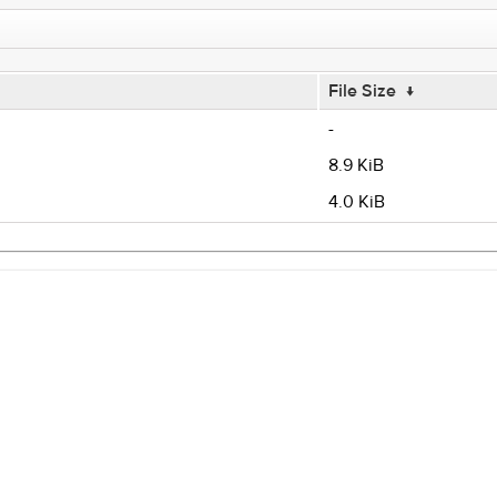
File Size
↓
-
8.9 KiB
4.0 KiB