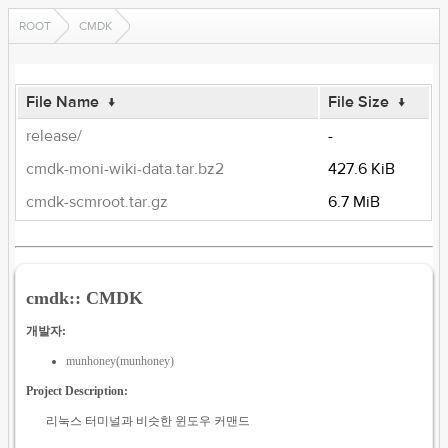
ROOT
CMDK
File Name
↓
File Size
↓
release/
-
cmdk-moni-wiki-data.tar.bz2
427.6 KiB
cmdk-scmroot.tar.gz
6.7 MiB
cmdk:: CMDK
개발자:
munhoney(munhoney)
Project Description:
리눅스 터미널과 비슷한 윈도우 커맨드