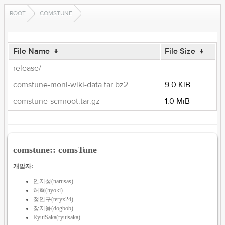
ROOT
COMSTUNE
File Name
↓
File Size
↓
release/
-
comstune-moni-wiki-data.tar.bz2
9.0 KiB
comstune-scmroot.tar.gz
1.0 MiB
comstune:: comsTune
개발자:
안지성(narusas)
허혁(hyoki)
정인구(teryx24)
장지용(dogbob)
RyuiSaka(ryuisaka)