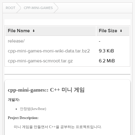
ROOT
CPP-MINI-GAMES
File Name
↓
File Size
↓
release/
-
cpp-mini-games-moni-wiki-data.tar.bz2
9.3 KiB
cpp-mini-games-scmroot.tar.gz
6.2 MiB
cpp-mini-games:: C++ 미니 게임
개발자:
안창범(kewlbear)
Project Description:
미니 게임을 만들면서 C++을 공부하는 프로젝트입니다.