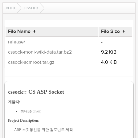
ROOT
CSSOCK
File Name
↓
File Size
↓
release/
-
cssock-moni-wiki-data.tar.bz2
9.2 KiB
cssock-scmroot.tar.gz
4.0 KiB
cssock:: CS ASP Socket
개발자:
최대성(diver)
Project Description:
ASP 소켓통신을 위한 컴포넌트 제작