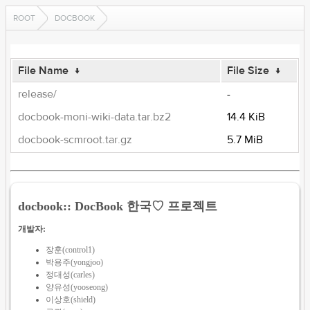
ROOT
DOCBOOK
File Name
↓
File Size
↓
release/
-
docbook-moni-wiki-data.tar.bz2
14.4 KiB
docbook-scmroot.tar.gz
5.7 MiB
docbook:: DocBook 한국♡ 프로젝트
개발자:
장훈(control1)
박용주(yongjoo)
정대성(carles)
양유성(yooseong)
이상호(shield)