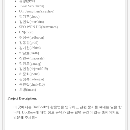
류광(gryu)
Ju-tae Seo(liberta)
Oh. Jeong-hun(sisyphos)
함기훈(cloou)
김민식(minskim)
SEO WON HO(heavenzen)
CN(cncel)
허성욱(redbaron)
김동원(prdd)
김기헌(khkim)
박달호(airdh)
장연욱(macosala)
정원도(yarang)
김민철(dejavu1919)
허준회(joone)
길성룡(rsdragon)
송인철(chul7416)
초병(imcrc)
Project Description:
이 곳에서는 DocBook의 활용법을 연구하고 관련 문서를 펴내는 일을 합
니다. DocBook에 대한 정보 공유와 질문 답변 공간이 있는 홈페이지도
방문해 주세요~