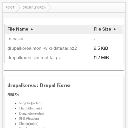
ROOT
DRUPALKOREA
File Name
↓
File Size
↓
release/
-
drupalkorea-moni-wiki-data.tar.bz2
9.5 KiB
drupalkorea-scmroot.tar.gz
11.7 MiB
drupalkorea:: Drupal Korea
개발자:
Sung Jae(jachin)
ChulKi(lacovnk)
Dongho(extrealm)
황요한(tavon)
Chimin(rollin)