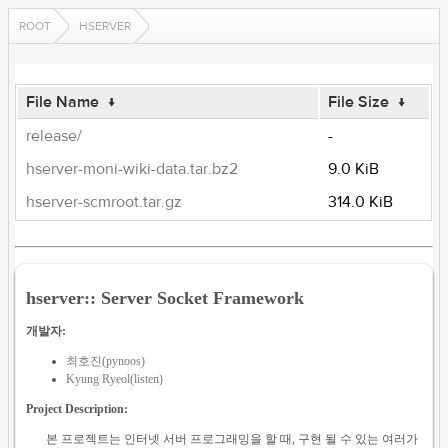
ROOT
HSERVER
File Name
↓
File Size
↓
release/
-
hserver-moni-wiki-data.tar.bz2
9.0 KiB
hserver-scmroot.tar.gz
314.0 KiB
hserver:: Server Socket Framework
개발자:
최호진(pynoos)
Kyung Ryeol(listen)
Project Description:
본 프로젝트는 인터넷 서버 프로그래밍을 할 때, 구현 될 수 있는 여러가