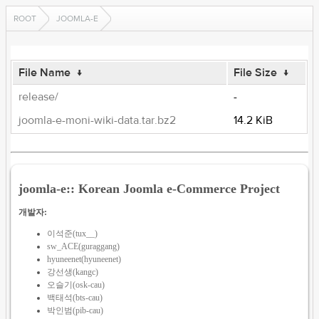
ROOT
JOOMLA-E
File Name
↓
File Size
↓
release/
-
joomla-e-moni-wiki-data.tar.bz2
14.2 KiB
joomla-e:: Korean Joomla e-Commerce Project
개발자:
이석준(tux__)
sw_ACE(guraggang)
hyuneenet(hyuneenet)
강선생(kangc)
오슬기(osk-cau)
백태석(bts-cau)
박인범(pib-cau)