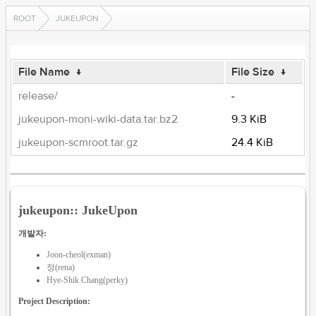
ROOT
JUKEUPON
File Name
↓
File Size
↓
release/
-
jukeupon-moni-wiki-data.tar.bz2
9.3 KiB
jukeupon-scmroot.tar.gz
24.4 KiB
jukeupon:: JukeUpon
개발자:
Joon-cheol(exman)
정(rena)
Hye-Shik Chang(perky)
Project Description: