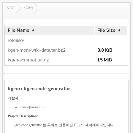
ROOT
KGEN
File Name
↓
File Size
↓
release/
-
kgen-moni-wiki-data.tar.bz2
8.8 KiB
kgen-scmroot.tar.gz
1.5 MiB
kgen:: kgen code generator
개발자:
tomato(burnssun)
Project Description:
kgen code generator 는 루비로 만들어진 C 코드 제너레이터입니다