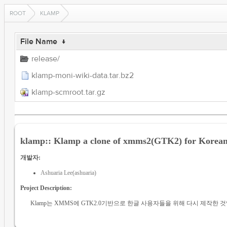
ROOT
KLAMP
File Name
↓
release/
klamp-moni-wiki-data.tar.bz2
klamp-scmroot.tar.gz
klamp:: Klamp a clone of xmms2(GTK2) for Korea
개발자:
Ashuaria Lee(ashuaria)
Project Description:
Klamp는 XMMS에 GTK2.0기반으로 한글 사용자들을 위해 다시 제작한 