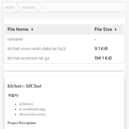
ROOT
KLCHAT
File Name
↓
File Size
↓
release/
-
klchat-moni-wiki-data.tar.bz2
9.1 KiB
klchat-scmroot.tar.gz
194.1 KiB
klchat:: klChat
개발자:
김(kfmes)
ju yeon(lindolsang)
박(snowflowersss)
Project Description: