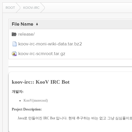
ROOT
KOOV-IRC
File Name
↓
release/
koov-irc-moni-wiki-data.tar.bz2
koov-irc-scmroot.tar.gz
koov-irc:: KooV IRC Bot
개발자:
KooV(morecool)
Project Description:
Java로 만들어진 IRC Bot 입니다. 현재 추구하는 바는 없고 그냥 심심풀