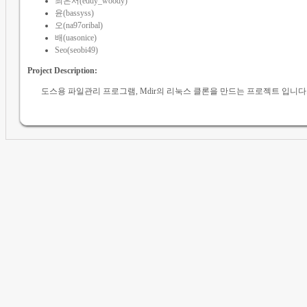
최은서(eddy_woody)
윤(bassyss)
오(na97oribal)
배(uasonice)
Seo(seobi49)
Project Description:
도스용 파일관리 프로그램, Mdir의 리눅스 클론을 만드는 프로젝트 입니다. (LinM is a clone