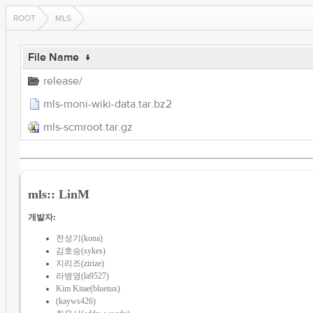
ROOT
MLS
File Name
↓
release/
mls-moni-wiki-data.tar.bz2
mls-scmroot.tar.gz
mls:: LinM
개발자:
전성기(kona)
김호승(sykes)
지리즈(zirize)
라병영(la9527)
Kim Kitae(bluetux)
(kayws426)