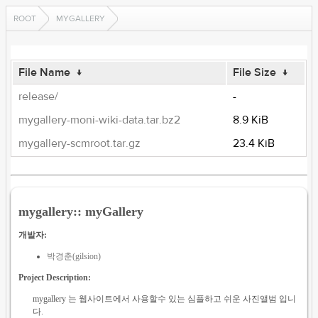
ROOT
MYGALLERY
File Name
↓
File Size
↓
release/
-
mygallery-moni-wiki-data.tar.bz2
8.9 KiB
mygallery-scmroot.tar.gz
23.4 KiB
mygallery:: myGallery
개발자:
박경춘(gilsion)
Project Description:
mygallery 는 웹사이트에서 사용할수 있는 심플하고 쉬운 사진앨범 입니
다.