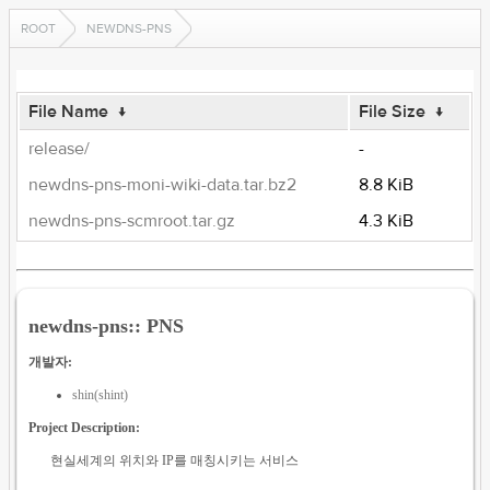
ROOT
NEWDNS-PNS
File Name
↓
File Size
↓
release/
-
newdns-pns-moni-wiki-data.tar.bz2
8.8 KiB
newdns-pns-scmroot.tar.gz
4.3 KiB
newdns-pns:: PNS
개발자:
shin(shint)
Project Description:
현실세계의 위치와 IP를 매칭시키는 서비스