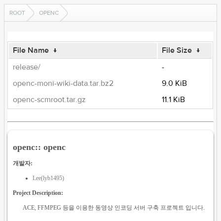
ROOT
OPENC
File Name
↓
File Size
↓
release/
-
openc-moni-wiki-data.tar.bz2
9.0 KiB
openc-scmroot.tar.gz
11.1 KiB
openc:: openc
개발자:
Lee(lyb1495)
Project Description:
ACE, FFMPEG 등을 이용한 동영상 인코딩 서버 구축 프로젝트 입니다.