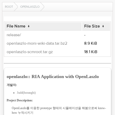
ROOT
OPENLASZLO
File Name
↓
File Size
↓
release/
-
openlaszlo-moni-wiki-data.tar.bz2
8.9 KiB
openlaszlo-scmroot.tar.gz
18.1 KiB
openlaszlo:: RIA Application with OpenLaszlo
개발자:
Judd(horanghi)
Project Description:
OpenLaszlo를 이용한 prototype 형태의 시뮬레이션을 해봄으로써 know-
how 누적시키기