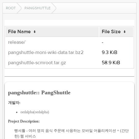
ROOT
PANGSHUTTLE
File Name
↓
File Size
↓
release/
-
pangshuttle-moni-wiki-data.tar.bz2
9.3 KiB
pangshuttle-scmroot.tar.gz
58.9 KiB
pangshuttle:: PangShuttle
개발자:
oedalpha(oedalpha)
Project Description:
빵셔틀 - 여러 명의 음식 주문에 사용하는 모바일 어플리케이션 + (간단
한) 웹 서비스