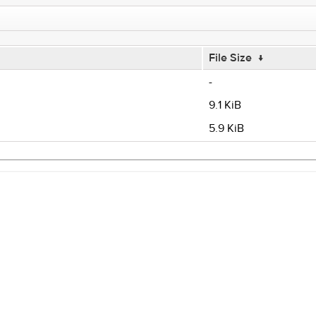
File Size
↓
-
9.1 KiB
5.9 KiB