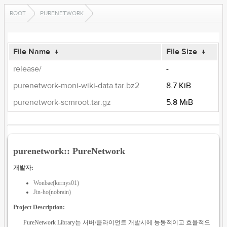
ROOT
PURENETWORK
File Name
↓
File Size
↓
release/
-
purenetwork-moni-wiki-data.tar.bz2
8.7 KiB
purenetwork-scmroot.tar.gz
5.8 MiB
purenetwork:: PureNetwork
개발자:
Wonbae(kernys01)
Jin-ho(nobrain)
Project Description:
PureNetwork Library는 서버/클라이언트 개발시에 능동적이고 효율적으