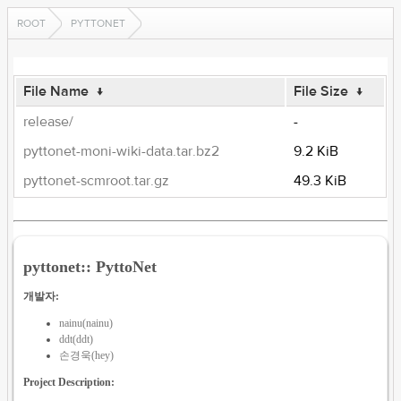
ROOT
PYTTONET
File Name
↓
File Size
↓
release/
-
pyttonet-moni-wiki-data.tar.bz2
9.2 KiB
pyttonet-scmroot.tar.gz
49.3 KiB
pyttonet:: PyttoNet
개발자:
nainu(nainu)
ddt(ddt)
손경욱(hey)
Project Description: