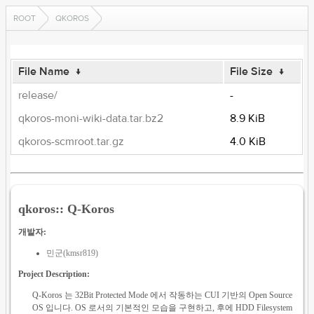
ROOT
QKOROS
File Name
↓
File Size
↓
release/
-
qkoros-moni-wiki-data.tar.bz2
8.9 KiB
qkoros-scmroot.tar.gz
4.0 KiB
qkoros:: Q-Koros
개발자:
민군(kmsr819)
Project Description:
Q-Koros 는 32Bit Protected Mode 에서 작동하는 CUI 기반의 Open Source
OS 입니다. OS 로서의 기본적인 모습을 구현하고, 후에 HDD Filesystem