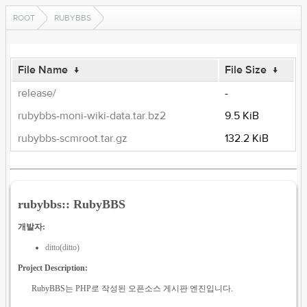
ROOT
RUBYBBS
File Name
↓
File Size
↓
release/
-
rubybbs-moni-wiki-data.tar.bz2
9.5 KiB
rubybbs-scmroot.tar.gz
132.2 KiB
rubybbs:: RubyBBS
개발자:
ditto(ditto)
Project Description:
RubyBBS는 PHP로 작성된 오픈소스 게시판 엔진입니다.