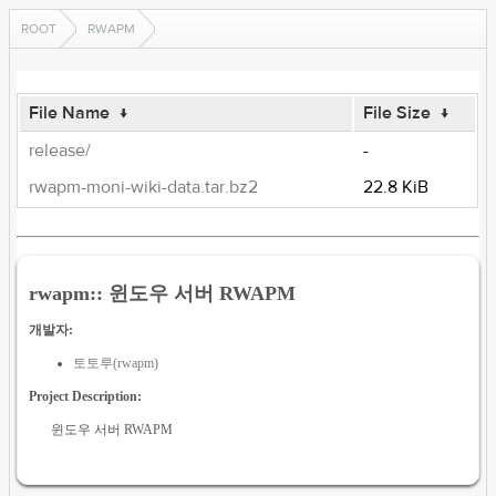
ROOT
RWAPM
File Name
↓
File Size
↓
release/
-
rwapm-moni-wiki-data.tar.bz2
22.8 KiB
rwapm:: 윈도우 서버 RWAPM
개발자:
토토루(rwapm)
Project Description:
윈도우 서버 RWAPM