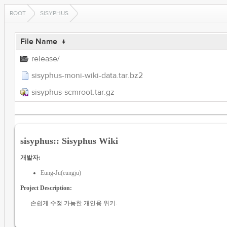
ROOT
SISYPHUS
File Name
↓
release/
sisyphus-moni-wiki-data.tar.bz2
sisyphus-scmroot.tar.gz
sisyphus:: Sisyphus Wiki
개발자:
Eung-Ju(eungju)
Project Description:
손쉽게 수정 가능한 개인용 위키.