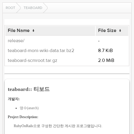
ROOT
TEABOARD
File Name
↓
File Size
↓
release/
-
teaboard-moni-wiki-data.tar.bz2
8.7 KiB
teaboard-scmroot.tar.gz
2.0 MiB
teaboard:: 티보드
개발자:
명수(anarch)
Project Description:
RubyOnRails으로 구성한 간단한 게시판 프로그램입니다.