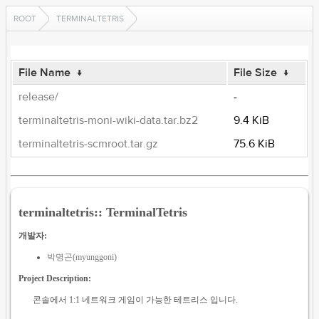
ROOT
TERMINALTETRIS
File Name
↓
File Size
↓
release/
-
terminaltetris-moni-wiki-data.tar.bz2
9.4 KiB
terminaltetris-scmroot.tar.gz
75.6 KiB
terminaltetris:: TerminalTetris
개발자:
박명곤(myunggoni)
Project Description:
콘솔에서 1:1 네트워크 게임이 가능한 테트리스 입니다.