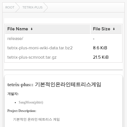
ROOT
TETRIX-PLUS
File Name
↓
File Size
↓
release/
-
tetrix-plus-moni-wiki-data.tar.bz2
8.6 KiB
tetrix-plus-scmroot.tar.gz
21.5 KiB
tetrix-plus:: 기본적인온라인테트리스게임
개발자:
SangMoon(plitiri)
Project Description:
기본적인 온라인 테트리스 게임