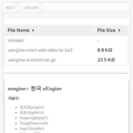
ROOT
UENGINE
File Name
↓
File Size
↓
release/
-
uengine-moni-wiki-data.tar.bz2
8.8 KiB
uengine-scmroot.tar.gz
23.5 KiB
uengine:: 한국 uEngine
개발자:
장진영(pongsor)
정현석(gelbe14)
Sungsoo(ghbpark7)
YoungDuk(seoyd4)
Jong-Uk(mahler)