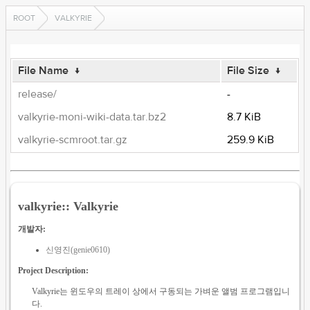
ROOT
VALKYRIE
File Name
↓
File Size
↓
release/
-
valkyrie-moni-wiki-data.tar.bz2
8.7 KiB
valkyrie-scmroot.tar.gz
259.9 KiB
valkyrie:: Valkyrie
개발자:
신영진(genie0610)
Project Description:
Valkyrie는 윈도우의 트레이 상에서 구동되는 가벼운 앨범 프로그램입니
다.