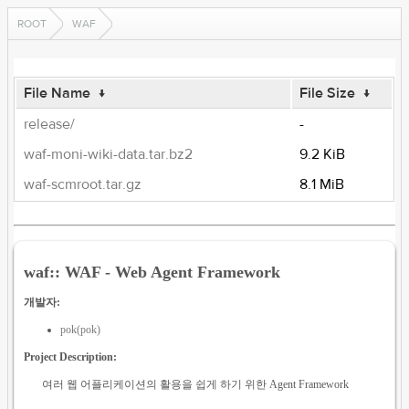
ROOT
WAF
File Name
↓
File Size
↓
release/
-
waf-moni-wiki-data.tar.bz2
9.2 KiB
waf-scmroot.tar.gz
8.1 MiB
waf:: WAF - Web Agent Framework
개발자:
pok(pok)
Project Description:
여러 웹 어플리케이션의 활용을 쉽게 하기 위한 Agent Framework