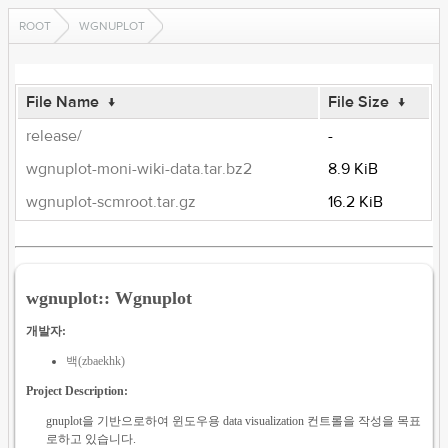
ROOT
WGNUPLOT
File Name
↓
File Size
↓
release/
-
wgnuplot-moni-wiki-data.tar.bz2
8.9 KiB
wgnuplot-scmroot.tar.gz
16.2 KiB
wgnuplot:: Wgnuplot
개발자:
백(zbaekhk)
Project Description:
gnuplot을 기반으로하여 윈도우용 data visualization 컨트롤을 작성을 목표
로하고 있습니다.