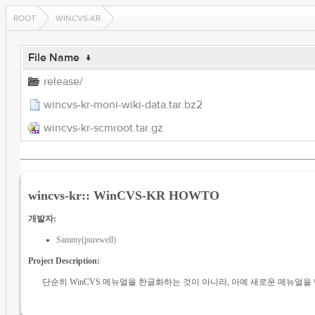
ROOT
WINCVS-KR
File Name
↓
release/
wincvs-kr-moni-wiki-data.tar.bz2
wincvs-kr-scmroot.tar.gz
wincvs-kr:: WinCVS-KR HOWTO
개발자:
Sammy(purewell)
Project Description:
단순히 WinCVS 메뉴얼을 한글화하는 것이 아니라, 아예 새로운 메뉴얼을 만