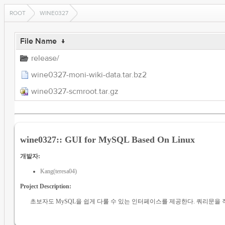
ROOT
WINE0327
File Name
↓
release/
wine0327-moni-wiki-data.tar.bz2
wine0327-scmroot.tar.gz
wine0327:: GUI for MySQL Based On Linux
개발자:
Kang(teresa04)
Project Description:
초보자도 MySQL을 쉽게 다룰 수 있는 인터페이스를 제공한다. 쿼리문을 