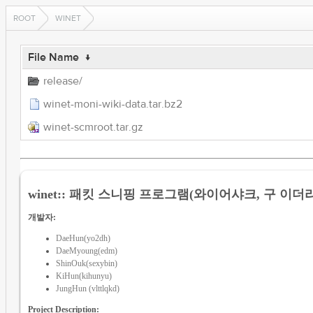
ROOT
WINET
File Name
↓
release/
winet-moni-wiki-data.tar.bz2
winet-scmroot.tar.gz
winet:: 패킷 스니핑 프로그램(와이어샤크, 구 이
개발자:
DaeHun(yo2dh)
DaeMyoung(edm)
ShinOuk(sexybin)
KiHun(kihunyu)
JungHun (vlttlqkd)
Project Description: