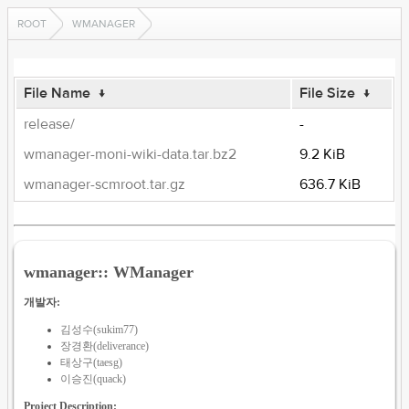
ROOT
WMANAGER
File Name
↓
File Size
↓
release/
-
wmanager-moni-wiki-data.tar.bz2
9.2 KiB
wmanager-scmroot.tar.gz
636.7 KiB
wmanager:: WManager
개발자:
김성수(sukim77)
장경환(deliverance)
태상구(taesg)
이승진(quack)
Project Description: