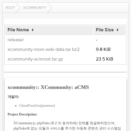
ROOT
XCOMMUNITY
File Name
↓
File Size
↓
release/
-
xcommunity-moni-wiki-data.tar.bz2
9.8 KiB
xcommunity-scmroot.tar.gz
23.5 KiB
xcommunity:: XCommunity: aCMS
개발자:
GhostPoonSoo(poonsoo)
Project Description:
XCommunity는 phpNuke (B.Z.의 동의하에) 전체를 한글화하였으며,
phpNuke에 없는 모듈과 서비스를 추가한 자동화 콘텐츠 관리 시스템입